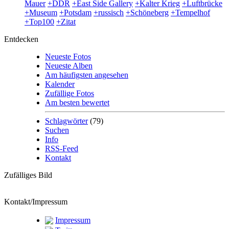
Mauer
+DDR
+East Side Gallery
+Kalter Krieg
+Luftbrücke
+Museum
+Potsdam
+russisch
+Schöneberg
+Tempelhof
+Top100
+Zitat
Entdecken
Neueste Fotos
Neueste Alben
Am häufigsten angesehen
Kalender
Zufällige Fotos
Am besten bewertet
Schlagwörter
(79)
Suchen
Info
RSS-Feed
Kontakt
Zufälliges Bild
Kontakt/Impressum
Impressum