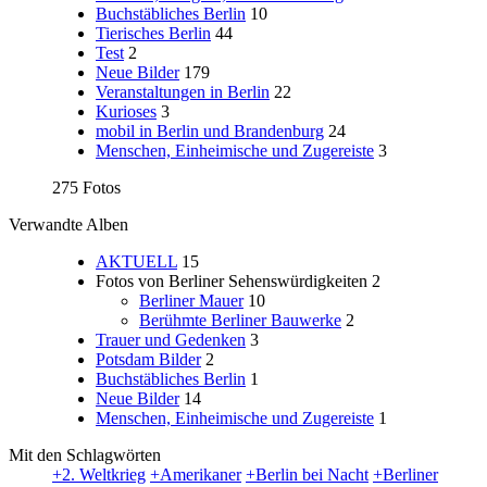
Buchstäbliches Berlin
10
Tierisches Berlin
44
Test
2
Neue Bilder
179
Veranstaltungen in Berlin
22
Kurioses
3
mobil in Berlin und Brandenburg
24
Menschen, Einheimische und Zugereiste
3
275 Fotos
Verwandte Alben
AKTUELL
15
Fotos von Berliner Sehenswürdigkeiten
2
Berliner Mauer
10
Berühmte Berliner Bauwerke
2
Trauer und Gedenken
3
Potsdam Bilder
2
Buchstäbliches Berlin
1
Neue Bilder
14
Menschen, Einheimische und Zugereiste
1
Mit den Schlagwörten
+2. Weltkrieg
+Amerikaner
+Berlin bei Nacht
+Berliner